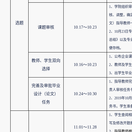
1
、学院组织审
核、调整，确
选题
文）指导教师
课题审核
10.17
～
10.23
2
、
10
月
23
日专
总结》以及专
便存档。
1
、公布企业课
教师、学生双向
10.16
～
10.23
2
、教师及学生
选择
3
、出学生毕业
1
、指导教师完
完善及审批毕业
责人审核任务
设计（论文）
10.24
～
10.30
2
、
2019
年
10
月
任务
务书，学生准
1
、学生查阅相
写及修改开题
11.01
～
11.28
2
、
指导教师根