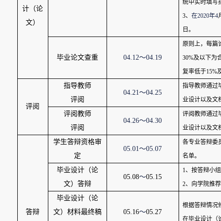
统中实时填写
计（论
3
、
在
2020
年
4
文）
日。
原则上，每篇
毕业论文查重
04.12
～
04.19
30%
及以下为
复率低于
15%
指导教师
指导教师通过
04.21
～
04.25
评阅
业设计以及文
评阅
评阅教师
评阅教师通过
04.26
～
04.30
评阅
业设计以及文
学生答辩资格审
各专业答辩委
05.01
～
05.07
定
名单。
毕业设计（论
1
、按答辩小组
05.08
～
05.15
文）答辩
2
、向学院推荐
毕业设计（论
根据答辩情况
答辩
文）材料最终稿
05.16
～
05.27
在毕业设计（