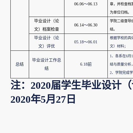
06.06
～
06.13
章，并检查档
为单位归档。
毕业设计（论
学院二级督导
06.14
～
06.30
文）档案检查
结。
毕业设计（论
根据学校的具
05.18
～
06.01
文）评优
文）材料；
1
、各系在
6
月
1
毕业设计工作总
总结
6.18
前
结与质量分析
结
2
、学院完成学
注：
2020
届学生毕业设计（
2020
年
5
月
27
日