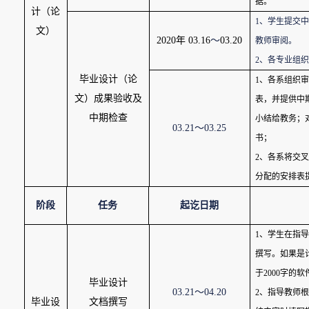
据。
计（论
1
、学生提交中
文）
2020
年
03.16
～
03.20
教师审阅。
2
、各专业组织
毕业设计（论
1
、各系组织审
文）成果验收及
表，并提供中
中期检查
小结给教务；
03.21
～
03.25
书；
2
、各系将交叉
分配的安排表
阶段
任务
起讫日期
1
、学生在指导
撰写。如果是
于
2000
字的软
毕业设计
03.21
～
04.20
2
、指导教师根
毕业设
文档撰写