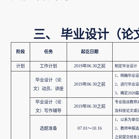
三、
毕业设计（论
阶段
任务
起讫日期
计划
工作计划
2019
年
06.30
之前
制定毕业设计
1
、明确毕业设
毕业设计（论
2019
年
06.30
之前
2
、进行毕业设
文）动员、讲座
3
、确定
2020
届
毕业设计（论
专业指派教师
2019
年
06.30
之前
文）写作辅导
及科技论文或
1
、以系为单位
选题准备
07.01
～
10.16
2
、教师申报选
之前提交给系