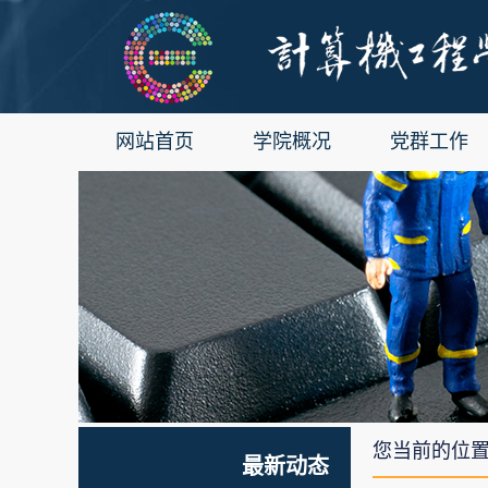
网站首页
学院概况
党群工作
您当前的位置
最新动态