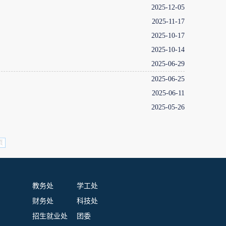
2025-12-05
2025-11-17
2025-10-17
2025-10-14
2025-06-29
2025-06-25
2025-06-11
2025-05-26
页
教务处
学工处
财务处
科技处
招生就业处
团委